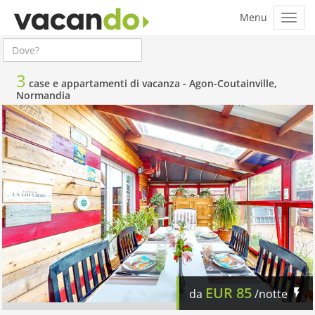
3
case e appartamenti di vacanza -
Agon-Coutainville,
Normandia
EUR
85
da
/notte