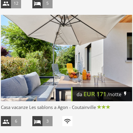
12
5
EUR
171
da
/notte
Casa vacanze Les sablons a Agon - Coutainville
6
3