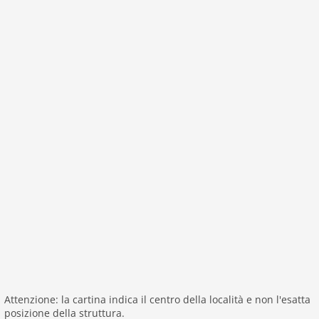
Stanze 6
Camere da letto 5
Servizi igienici 5
Bagni 4
Pianterreno:
Atrio
Soggiorno:
TV, stufa (legna)
Angolo cottura:
mobile cucina (ceramica), forno,
forno a microonde combinato, lavastoviglie
Camera da letto con bagno:
2x letto singolo, TV,
vasca, doccia, lavandino, WC
Bagno di servizio
Generale:
terrazza
Al 1° piano:
Camera da letto:
2x letto singolo, TV
Camera da letto:
2x letto singolo, TV
Attenzione: la cartina indica il centro della località e non l'esatta
posizione della struttura.
Camera da letto con bagno:
2x letto singolo, TV,