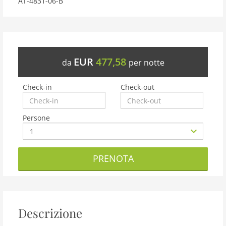
AT-4831-06-B
EUR
477,58
da
per notte
Check-in
Check-out
Persone
PRENOTA
Descrizione