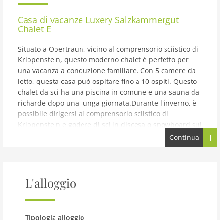
Casa di vacanze
Luxery Salzkammergut
Chalet E
Situato a Obertraun, vicino al comprensorio sciistico di
Krippenstein, questo moderno chalet è perfetto per
una vacanza a conduzione familiare. Con 5 camere da
letto, questa casa può ospitare fino a 10 ospiti. Questo
chalet da sci ha una piscina in comune e una sauna da
richarde dopo una lunga giornata.Durante l'inverno, è
possibile dirigersi al comprensorio sciistico di
Krippenstein e godere di sci in discesa o snowboard sui
pendii innevati. Questo chalet da sci dista solo 200
Continua
metri dal lago, che ottimo per le passeggiate nella
mattina o nelle serate. Il supermercato è 100 m
considerando che i ristoranti sono a 200 metri di
distanza. Il centro della città è a 500 m.Un giardino e
L'alloggio
una terrazza sono accessibili quando si desidera
godere di un tempo di relax all'aperto. Puoi cucinare un
piatto di barbecue la sera e divertirti insieme. Una
Tipologia alloggio