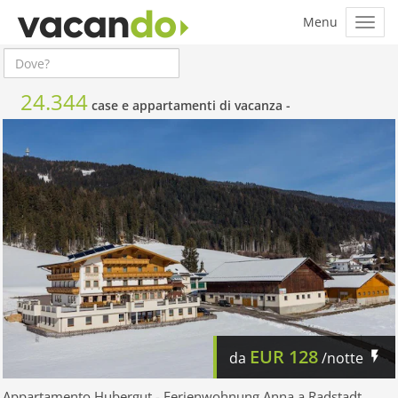
24.344
case e appartamenti di vacanza -
EUR
128
da
/notte
Appartamento Hubergut - Ferienwohnung Anna a Radstadt