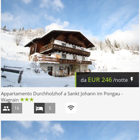
EUR
246
da
/notte
Appartamento Durchholzhof a Sankt Johann im Pongau -
Wagrain
16
5