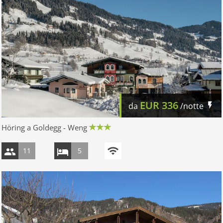
EUR
336
da
/notte
Höring a Goldegg - Weng
11
5