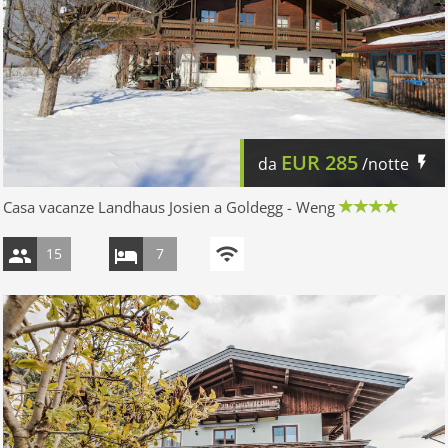
EUR
285
da
/notte
Casa vacanze Landhaus Josien a Goldegg - Weng
15
7