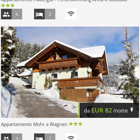
6
2
EUR
82
da
/notte
Appartamento Mohr a Wagrain
3
2