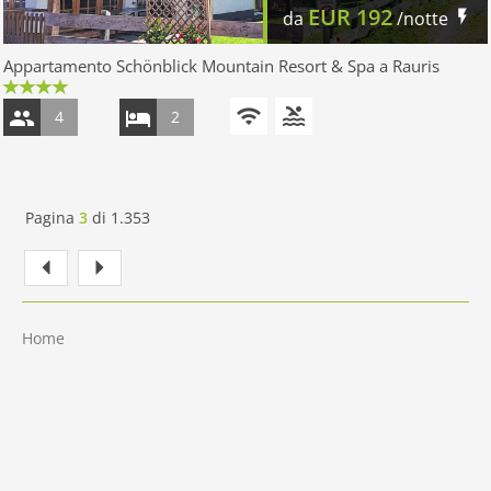
EUR
192
da
/notte
Appartamento Schönblick Mountain Resort & Spa a Rauris
4
2
Pagina
3
di
1.353
Home