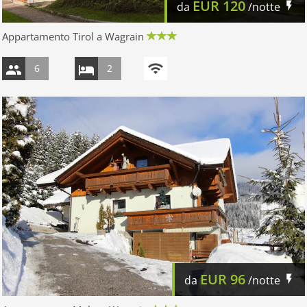
EUR
120
da
/notte
Appartamento Tirol a Wagrain
6
2
EUR
96
da
/notte