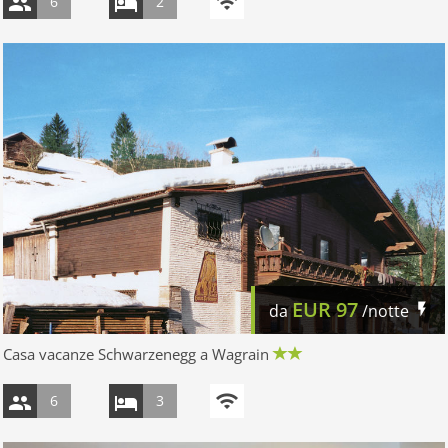
6
2
EUR
97
da
/notte
Casa vacanze Schwarzenegg a Wagrain
6
3