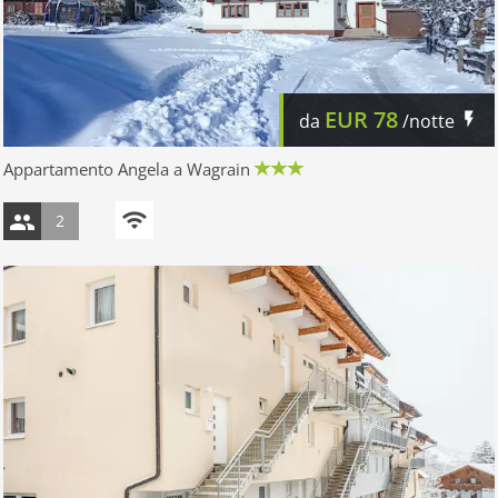
EUR
78
da
/notte
Appartamento Angela a Wagrain
2