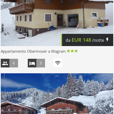
EUR
148
da
/notte
Appartamento Obermoser a Wagrain
6
3