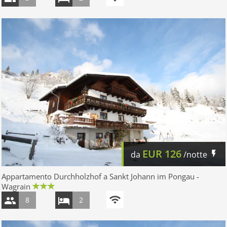
EUR
126
da
/notte
Appartamento Durchholzhof a Sankt Johann im Pongau -
Wagrain
8
2