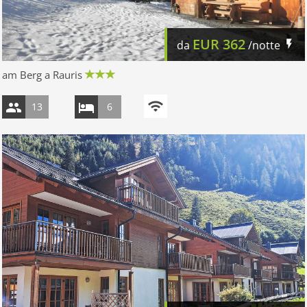
EUR
362
da
/notte
am Berg a Rauris
13
6