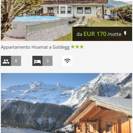
EUR
170
da
/notte
Appartamento Hoamat a Goldegg
8
3