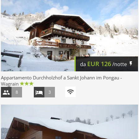
EUR
126
da
/notte
Appartamento Durchholzhof a Sankt Johann im Pongau -
Wagrain
8
3