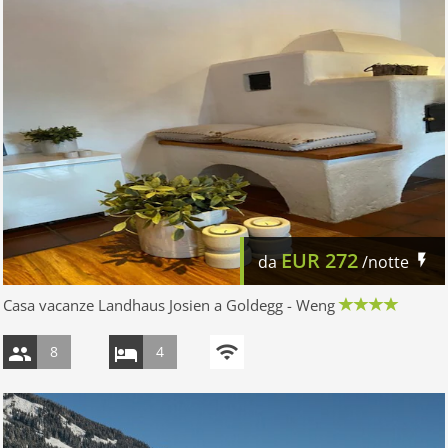
EUR
272
da
/notte
Casa vacanze Landhaus Josien a Goldegg - Weng
8
4