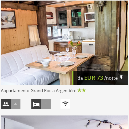
EUR
73
da
/notte
Appartamento Grand Roc a Argentière
4
1