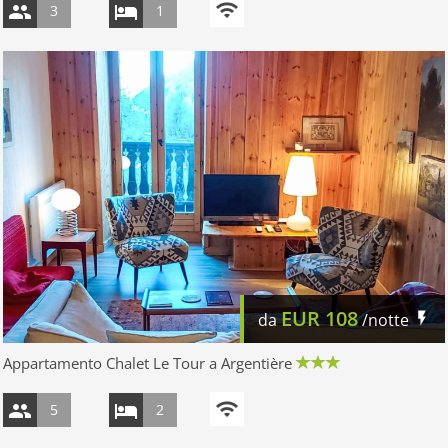
3
1
EUR
108
da
/notte
Appartamento Chalet Le Tour a Argentière
5
2