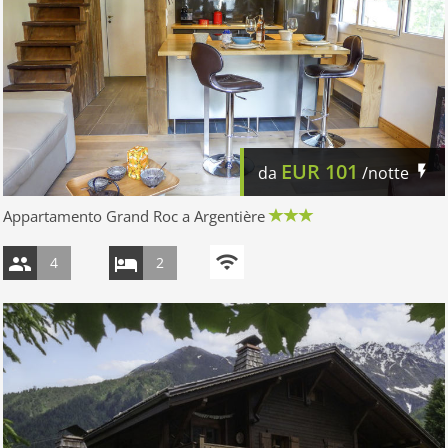
EUR
101
da
/notte
Appartamento Grand Roc a Argentière
4
2