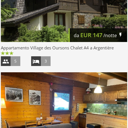
EUR
147
da
/notte
Appartamento Village des Oursons Chalet A4 a Argentière
5
3