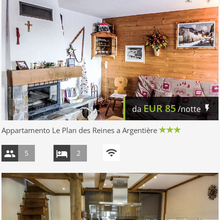
EUR
85
da
/notte
Appartamento Le Plan des Reines a Argentière
5
2