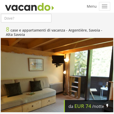
8
case e appartamenti di vacanza -
Argentière, Savoia -
Alta Savoia
EUR
74
da
/notte