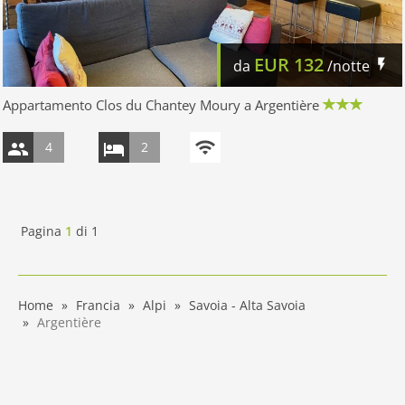
EUR
132
da
/notte
Appartamento Clos du Chantey Moury a Argentière
4
2
Pagina
1
di
1
Home
Francia
Alpi
Savoia - Alta Savoia
Argentière