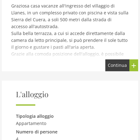
Graziosa casa vacanze all'ingresso del villaggio di
Llanes, in un complesso privato con piscina e vista sulla
Sierra del Cuera, a soli 500 metri dalla strada di
accesso all'autostrada.
Sulla bella terrazza, a cui si accede direttamente dalla
camera da letto principale, si può prendere il sole tutto
il giorno e gustare i pasti all'aria aperta.
Grazie alla comoda posizione dell'alloggio, è possibile
raggiungere il centro del paese a piedi in circa 15
Continua
minuti o in auto (1 minuto). Anche le oltre 30 spiagge
del comune si trovano a non più di 30 minuti di
distanza. Nel villaggio di Llanes vi aspettano le spiagge
di Sablón, Puerto Chico e Toró, la più vicina alla
L'alloggio
struttura, a 10 minuti a piedi.
Il campo da golf municipale La Cuesta, visibile dalla
terrazza dell'appartamento, è a soli 5 minuti di auto. Il
campo a 18 buche in stile Scottish links è famoso nel
Tipologia alloggio
nord della Spagna per le sue impressionanti viste sulla
Appartamento
costa e sulle montagne delle Asturie orientali.
Numero di persone
Passeggiate lungo le scogliere e ammirate le splendide
4