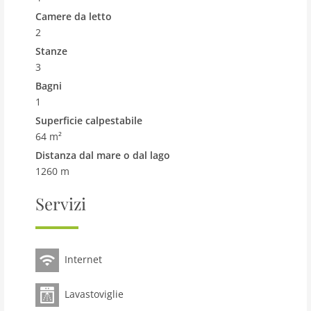
viste sul Mar Cantabrico dal Paseo de San Pedro.
Camere da letto
2
Stanze
3
Bagni
1
Superficie calpestabile
64 m²
Distanza dal mare o dal lago
1260 m
Servizi
Internet
Lavastoviglie