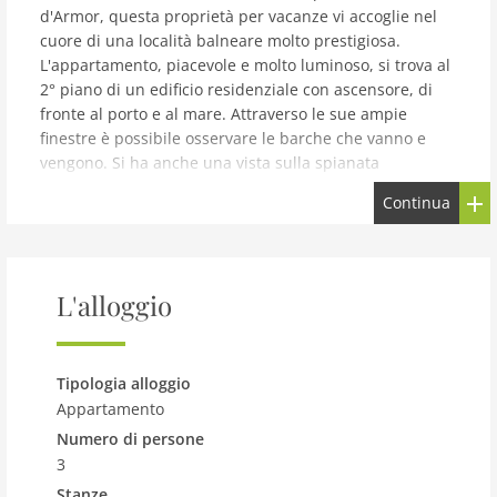
d'Armor, questa proprietà per vacanze vi accoglie nel
cuore di una località balneare molto prestigiosa.
L'appartamento, piacevole e molto luminoso, si trova al
2° piano di un edificio residenziale con ascensore, di
fronte al porto e al mare. Attraverso le sue ampie
finestre è possibile osservare le barche che vanno e
vengono. Si ha anche una vista sulla spianata
fiancheggiata da ristoranti e sulle ampie spiagge di
Continua
sabbia dorata, raggiungibili tramite un sentiero a piedi
(800 m). Esplorate i dintorni e scoprite la città
medievale di Dinan, Saint-Malo, antica dimora di feroci
corsari, l'elegante Dinard e lo sbarramento di La Rance.
L'alloggio
L'aeroporto di Pleurtuit dista solo 15 minuti.
Tipologia alloggio
Appartamento
Numero di persone
3
Stanze