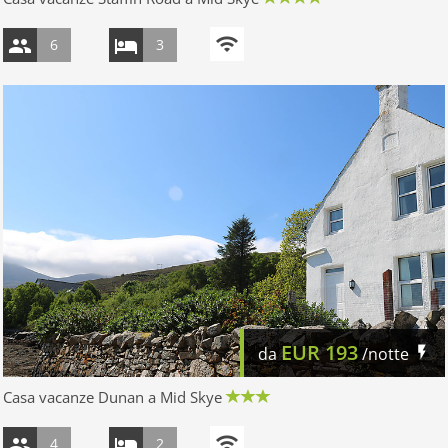
6
3
EUR
193
da
/notte
Casa vacanze Dunan a Mid Skye
4
2