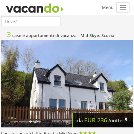
3
case e appartamenti di vacanza -
Mid Skye, Scozia
EUR
236
da
/notte
Casa vacanze Staffin Road a Mid Skye