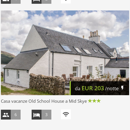
EUR
203
da
/notte
Casa vacanze Old School House a Mid Skye
6
3