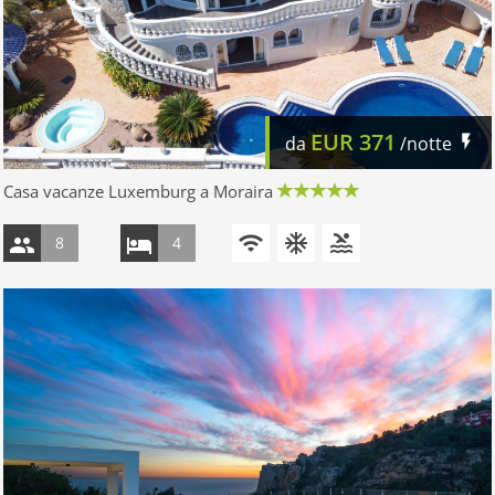
EUR
371
da
/notte
Casa vacanze Luxemburg a Moraira
8
4