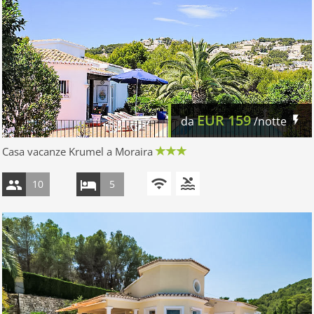
EUR
159
da
/notte
Casa vacanze Krumel a Moraira
10
5