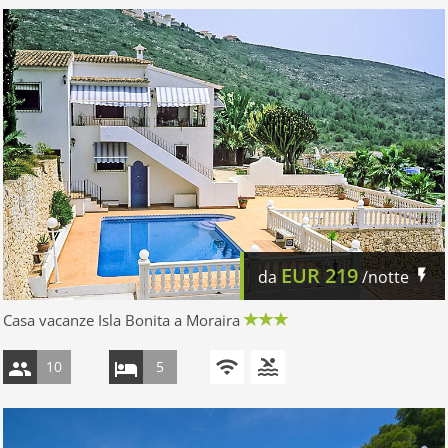
EUR
219
da
/notte
Casa vacanze Isla Bonita a Moraira
10
5