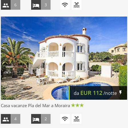
6
3
EUR
112
da
/notte
Casa vacanze Pla del Mar a Moraira
4
2