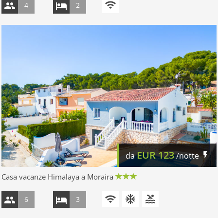
4
2
EUR
123
da
/notte
Casa vacanze Himalaya a Moraira
6
3