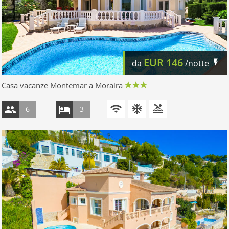
EUR
146
da
/notte
Casa vacanze Montemar a Moraira
6
3