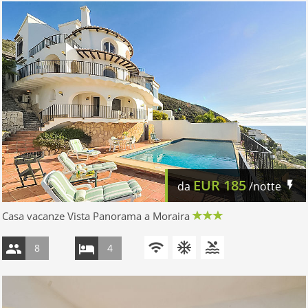
EUR
185
da
/notte
Casa vacanze Vista Panorama a Moraira
8
4