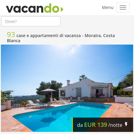
93
case e appartamenti di vacanza -
Moraira, Costa
Blanca
EUR
139
da
/notte