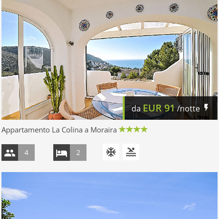
EUR
91
da
/notte
Appartamento La Colina a Moraira
4
2