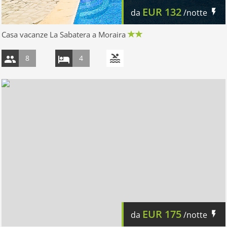
EUR
132
da
/notte
Casa vacanze La Sabatera a Moraira
8
4
EUR
175
da
/notte