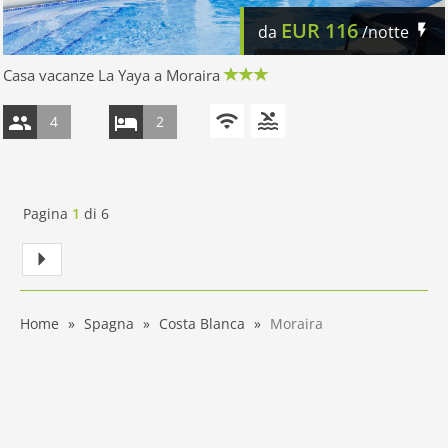
EUR
116
da
/notte
Casa vacanze La Yaya a Moraira
4
2
Pagina
1
di
6
Home
Spagna
Costa Blanca
Moraira