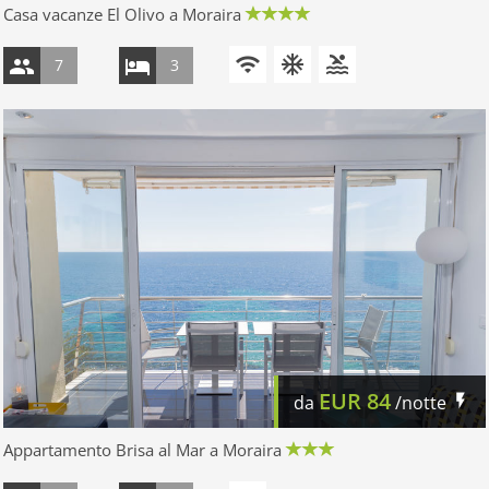
Casa vacanze El Olivo a Moraira
7
3
EUR
84
da
/notte
Appartamento Brisa al Mar a Moraira