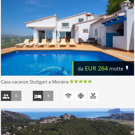
EUR
264
da
/notte
Casa vacanze Stuttgart a Moraira
6
3