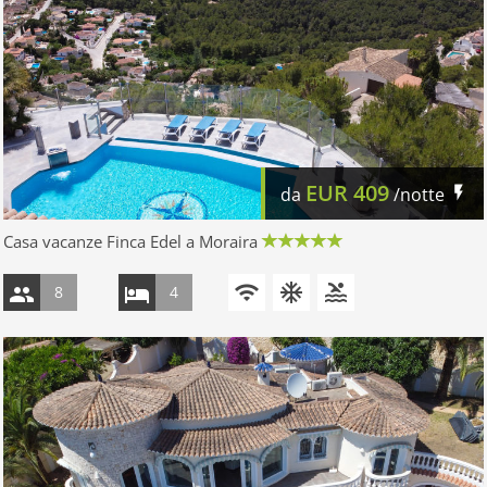
EUR
409
da
/notte
Casa vacanze Finca Edel a Moraira
8
4