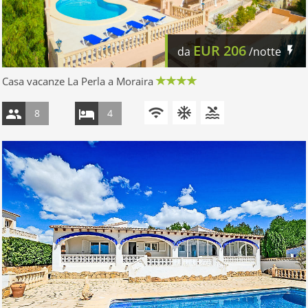
EUR
206
da
/notte
Casa vacanze La Perla a Moraira
8
4