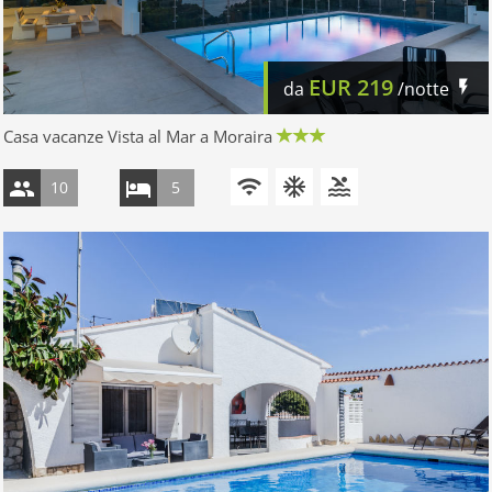
EUR
219
da
/notte
Casa vacanze Vista al Mar a Moraira
10
5