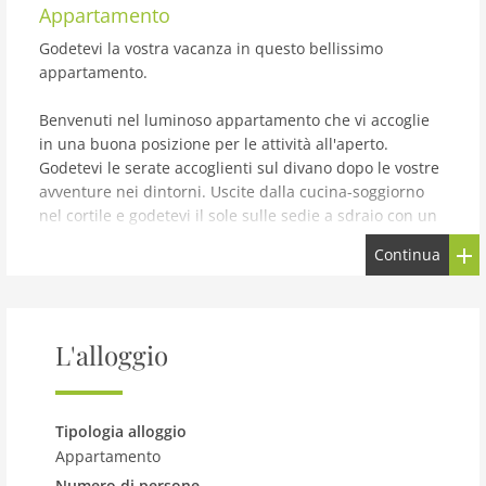
Appartamento
Godetevi la vostra vacanza in questo bellissimo
appartamento.
Benvenuti nel luminoso appartamento che vi accoglie
in una buona posizione per le attività all'aperto.
Godetevi le serate accoglienti sul divano dopo le vostre
avventure nei dintorni. Uscite dalla cucina-soggiorno
nel cortile e godetevi il sole sulle sedie a sdraio con un
buon libro.
Continua
In questa splendida regione soleggiata, potrete
scoprire Nîmes e la sua città gallo-romana, Arles, il Pont
du Gard Romain classificato dall'UNESCO, la Camargue
L'alloggio
e la sua spiaggia di Saintes-Maries de la Mer, le Alpilles
e le escursioni, i paesaggi pittoreschi della Provenza e i
suoi dintorni.
Tipologia alloggio
Godetevi la vostra vacanza variegata nell'appartamento
Appartamento
vacanze.
Numero di persone