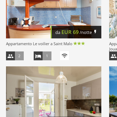
EUR
69
da
/notte
Appartamento Le voilier a Saint Malo
App
Joua
2
1