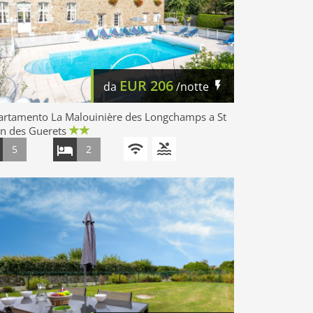
EUR
206
da
/notte
artamento La Malouinière des Longchamps a St
n des Guerets
5
2