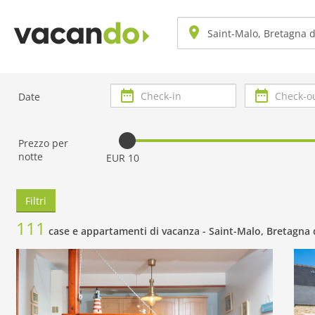
Check-
Check-
Date
in
out
Prezzo per
notte
EUR 10
Filtri
111
case e appartamenti di vacanza -
Saint-Malo, Bretagna 