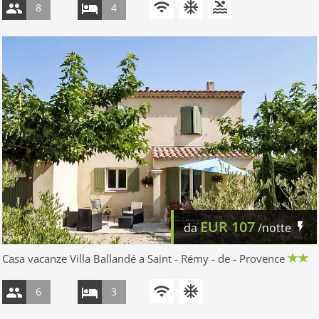
8
4
EUR
107
da
/notte
Casa vacanze Villa Ballandé a Saint - Rémy - de - Provence
6
3