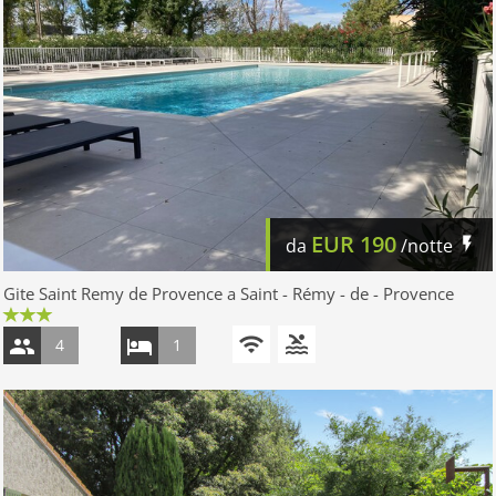
EUR
190
da
/notte
Gite Saint Remy de Provence a Saint - Rémy - de - Provence
4
1