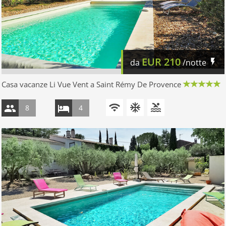
EUR
210
da
/notte
Casa vacanze Li Vue Vent a Saint Rémy De Provence
8
4