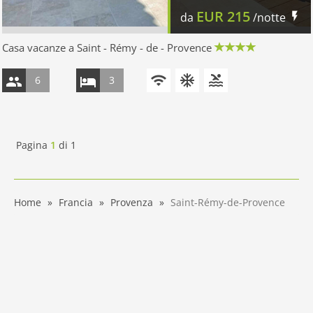
EUR
215
da
/notte
Casa vacanze a Saint - Rémy - de - Provence
6
3
Pagina
1
di
1
Home
Francia
Provenza
Saint-Rémy-de-Provence