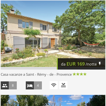
EUR
169
da
/notte
Casa vacanze a Saint - Rémy - de - Provence
8
4