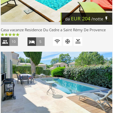
EUR
204
da
/notte
Casa vacanze Residence Du Cedre a Saint Rémy De Provence
10
5