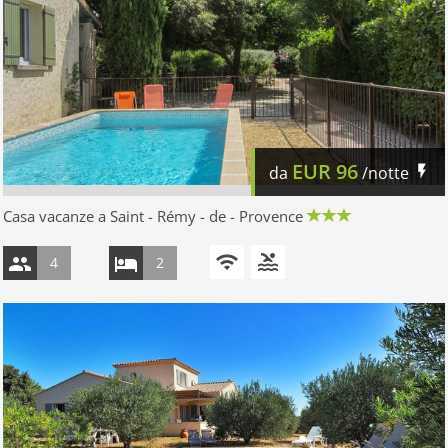
EUR
96
da
/notte
Casa vacanze a Saint - Rémy - de - Provence
4
2