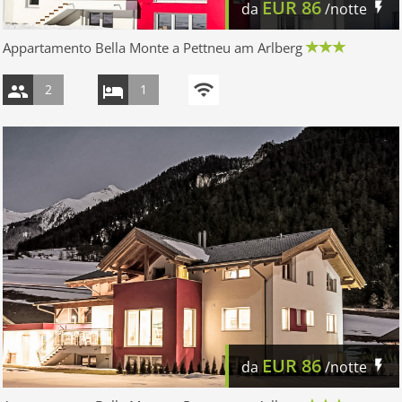
EUR
86
da
/notte
Appartamento Bella Monte a Pettneu am Arlberg
2
1
EUR
86
da
/notte