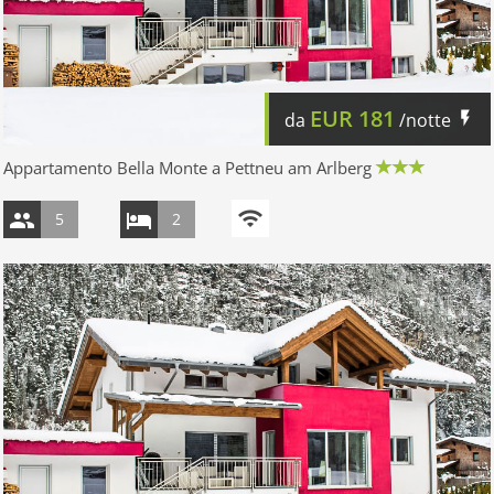
EUR
181
da
/notte
Appartamento Bella Monte a Pettneu am Arlberg
5
2