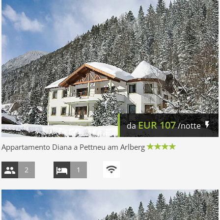
EUR
107
da
/notte
Appartamento Diana a Pettneu am Arlberg
2
1