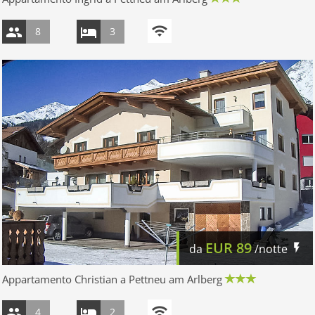
8
3
EUR
89
da
/notte
Appartamento Christian a Pettneu am Arlberg
4
2