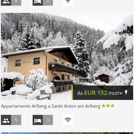
8
3
EUR
152
da
/notte
Appartamento Arlberg a Sankt Anton am Arlberg
5
3