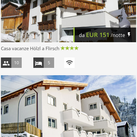
EUR
151
da
/notte
Casa vacanze Hölzl a Flirsch
10
5