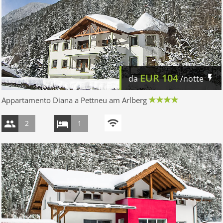
EUR
104
da
/notte
Appartamento Diana a Pettneu am Arlberg
2
1