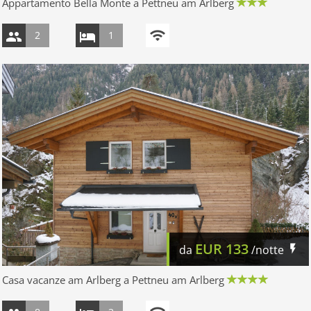
Appartamento Bella Monte a Pettneu am Arlberg
2
1
EUR
133
da
/notte
Casa vacanze am Arlberg a Pettneu am Arlberg