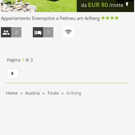
EUR
80
da
/notte
Appartamento Eisenspitze a Pettneu am Arlberg
2
1
Pagina
1
di
3
Home
Austria
Tirolo
Arlberg