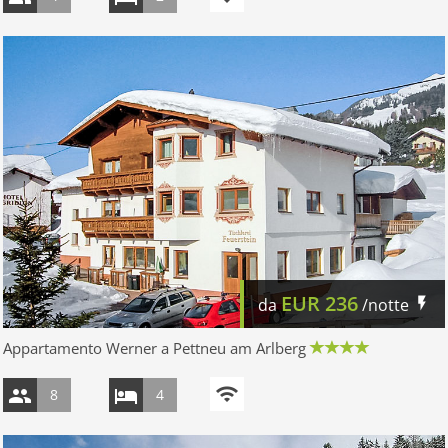
EUR
236
da
/notte
Appartamento Werner a Pettneu am Arlberg
8
4