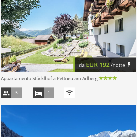
EUR
192
da
/notte
Appartamento Stöcklhof a Pettneu am Arlberg
5
1