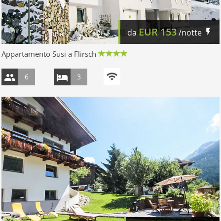
EUR
153
da
/notte
Appartamento Susi a Flirsch
6
3