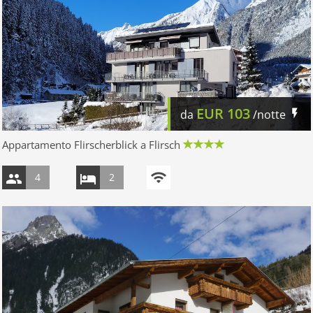
EUR
103
da
/notte
Appartamento Flirscherblick a Flirsch
4
2