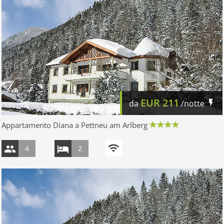
EUR
211
da
/notte
Appartamento Diana a Pettneu am Arlberg
4
2