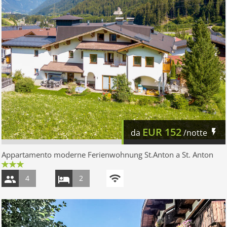
EUR
152
da
/notte
Appartamento moderne Ferienwohnung St.Anton a St. Anton
4
2