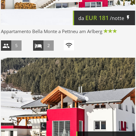
EUR
181
da
/notte
Appartamento Bella Monte a Pettneu am Arlberg
5
2