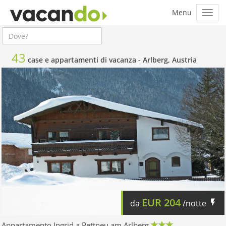
43
case e appartamenti di vacanza -
Arlberg, Austria
EUR
204
da
/notte
Appartamento Ingrid a Pettneu am Arlberg