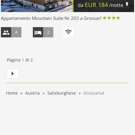
EUR
184
da
/notte
Appartamento Mountain Suite Nr 203 a Grossarl
4
2
Pagina
1
di
2
Home
Austria
Salisburghese
Grossartal