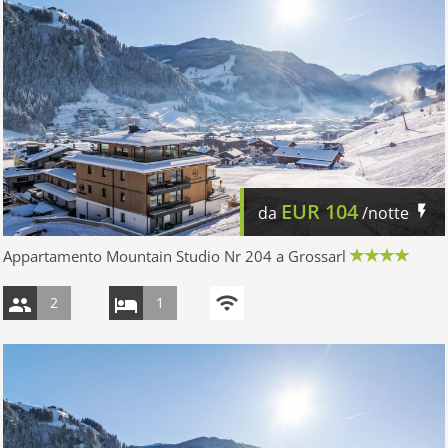
EUR
104
da
/notte
Appartamento Mountain Studio Nr 204 a Grossarl
2
1