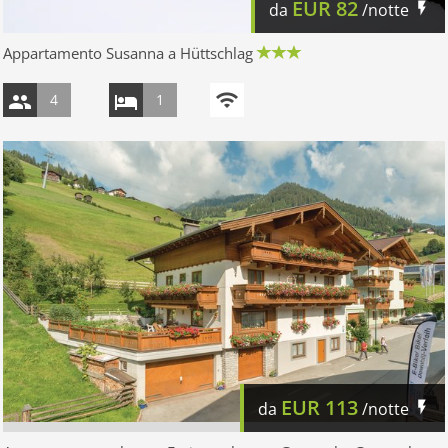
EUR
82
da
/notte
Appartamento Susanna a Hüttschlag
4
1
EUR
113
da
/notte