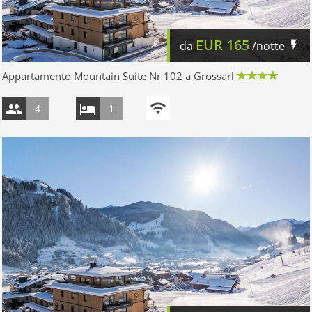
EUR
165
da
/notte
Appartamento Mountain Suite Nr 102 a Grossarl
4
1