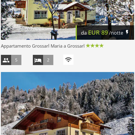
EUR
89
da
/notte
Appartamento Grossarl Maria a Grossarl
5
2