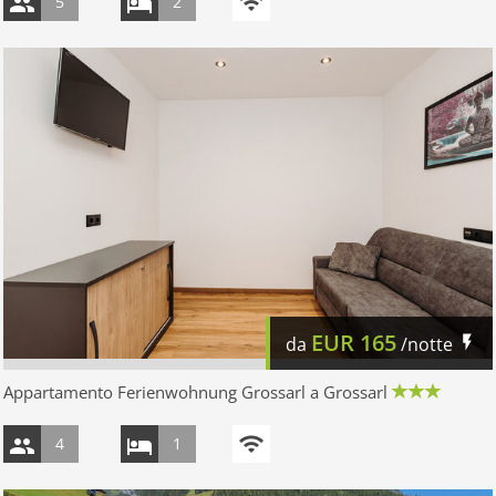
5
2
EUR
165
da
/notte
Appartamento Ferienwohnung Grossarl a Grossarl
4
1