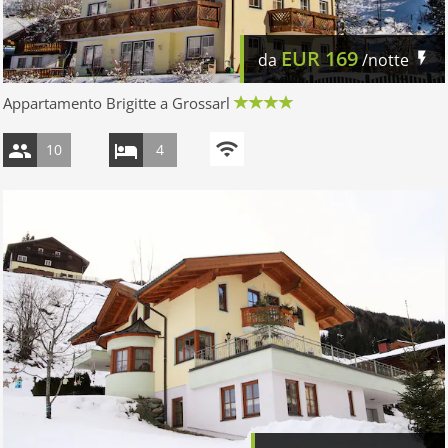
EUR
169
da
/notte
Appartamento Brigitte a Grossarl
10
4