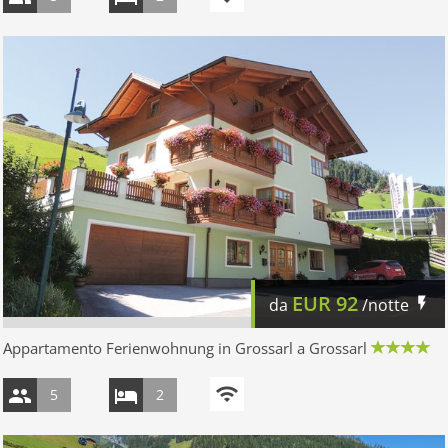
EUR
92
da
/notte
Appartamento Ferienwohnung in Grossarl a Grossarl
5
2