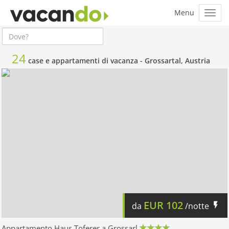
24
case e appartamenti di vacanza -
Grossartal, Austria
EUR
102
da
/notte
Appartamento Haus Toferer a Grossarl