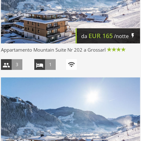
EUR
165
da
/notte
Appartamento Mountain Suite Nr 202 a Grossarl
3
1