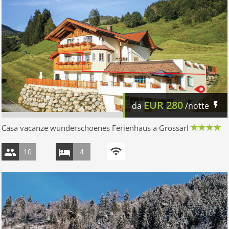
EUR
280
da
/notte
Casa vacanze wunderschoenes Ferienhaus a Grossarl
10
4