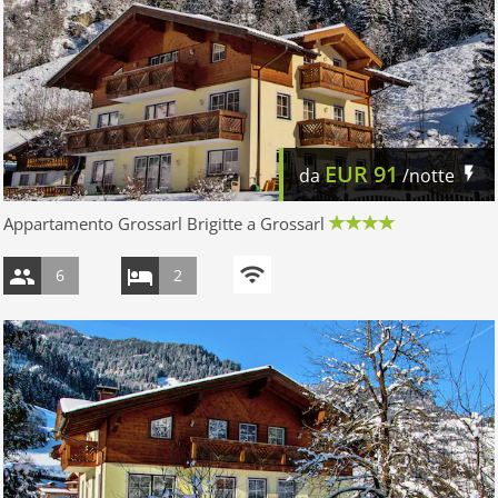
EUR
91
da
/notte
Appartamento Grossarl Brigitte a Grossarl
6
2