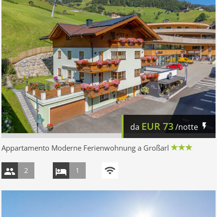
EUR
73
da
/notte
Appartamento Moderne Ferienwohnung a Großarl
2
1