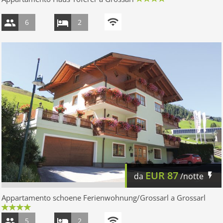
6
2
EUR
87
da
/notte
Appartamento schoene Ferienwohnung/Grossarl a Grossarl
5
2