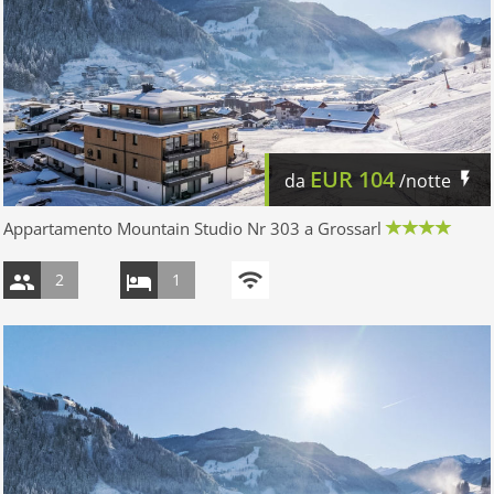
EUR
104
da
/notte
Appartamento Mountain Studio Nr 303 a Grossarl
2
1