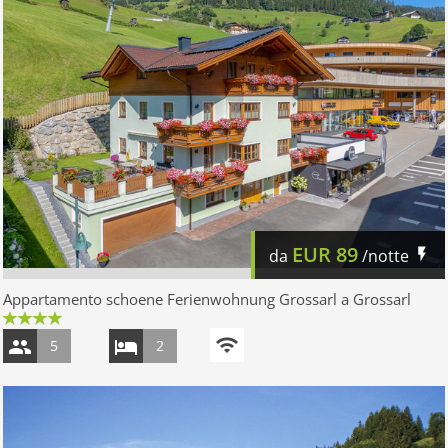
EUR
89
da
/notte
Appartamento schoene Ferienwohnung Grossarl a Grossarl
5
2