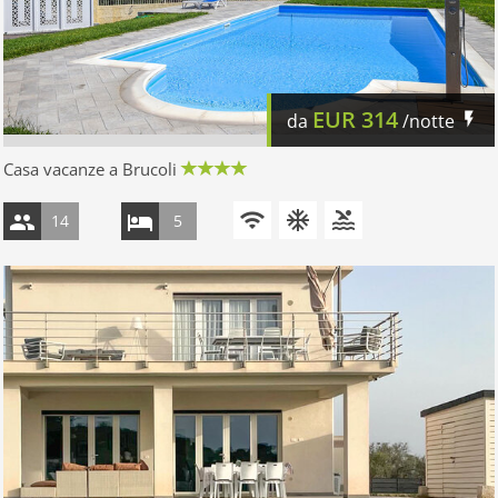
EUR
314
da
/notte
Casa vacanze a Brucoli
14
5