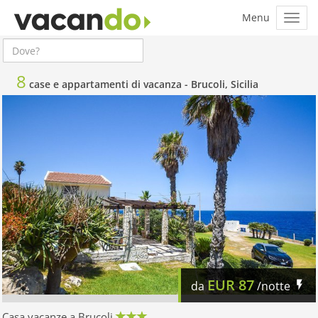
8
case e appartamenti di vacanza -
Brucoli, Sicilia
EUR
87
da
/notte
Casa vacanze a Brucoli