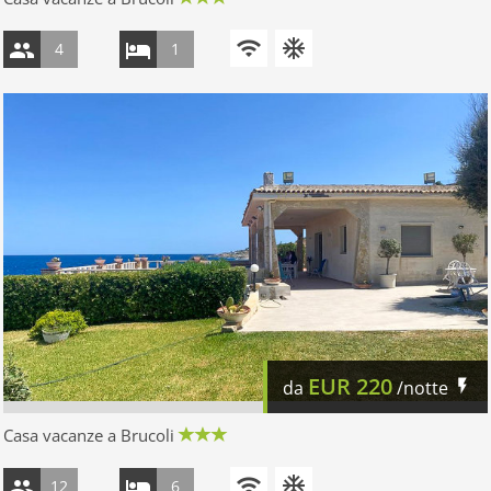
4
1
EUR
220
da
/notte
Casa vacanze a Brucoli
12
6