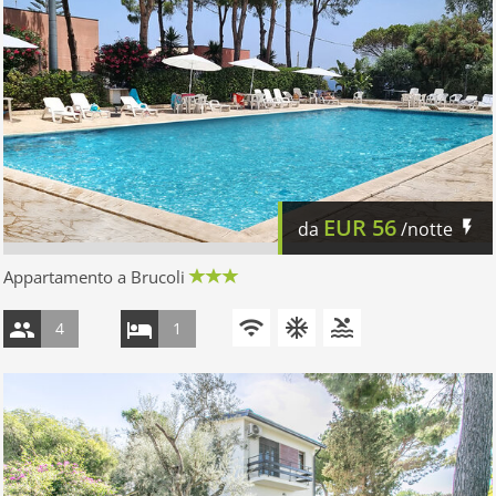
EUR
56
da
/notte
Appartamento a Brucoli
4
1