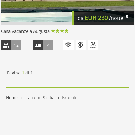
EUR
230
da
/notte
Casa vacanze a Augusta
12
4
Pagina
1
di
1
Home
Italia
Sicilia
Brucoli