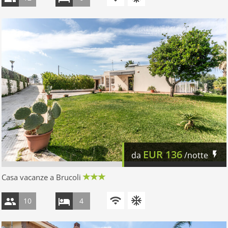
EUR
136
da
/notte
Casa vacanze a Brucoli
10
4