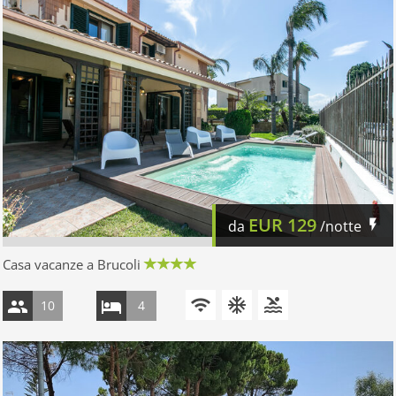
EUR
129
da
/notte
Casa vacanze a Brucoli
10
4