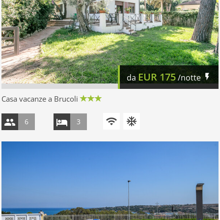
EUR
175
da
/notte
Casa vacanze a Brucoli
6
3