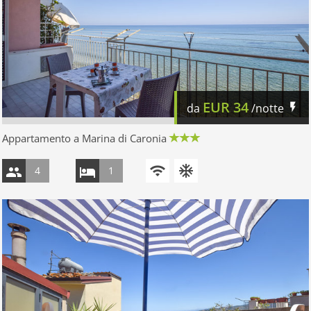
EUR
34
da
/notte
Appartamento a Marina di Caronia
4
1