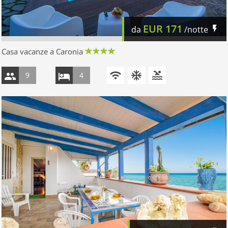
EUR
171
da
/notte
Casa vacanze a Caronia
9
4