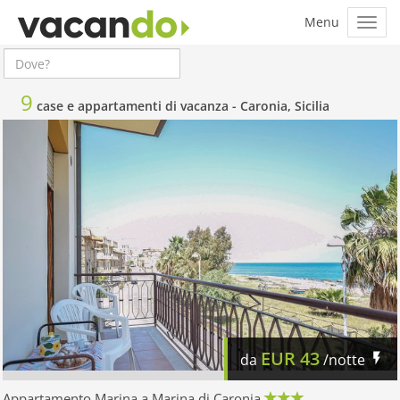
9
case e appartamenti di vacanza -
Caronia, Sicilia
EUR
43
da
/notte
Appartamento Marina a Marina di Caronia