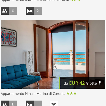
6
2
EUR
42
da
/notte
Appartamento Nina a Marina di Caronia
3
1