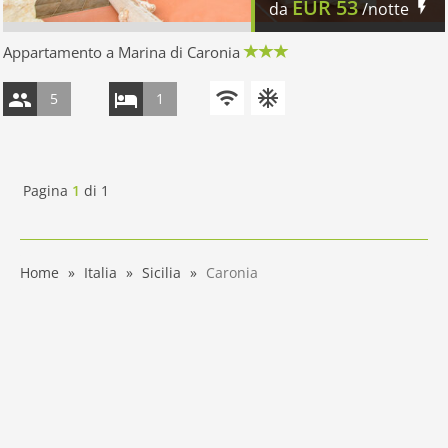
EUR
53
da
/notte
Appartamento a Marina di Caronia
5
1
Pagina
1
di
1
Home
Italia
Sicilia
Caronia