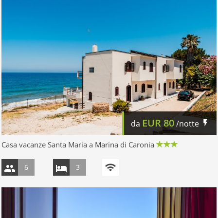
EUR
80
da
/notte
Casa vacanze Santa Maria a Marina di Caronia
6
3