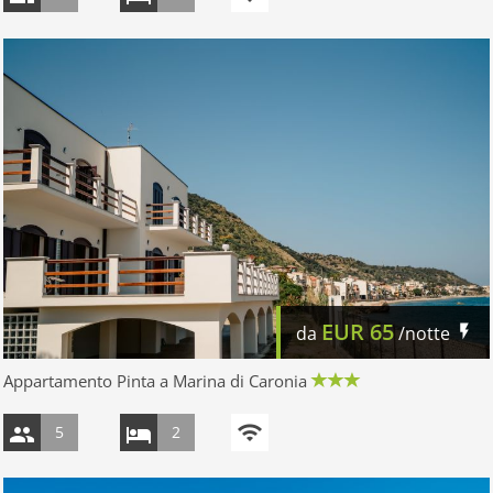
EUR
65
da
/notte
Appartamento Pinta a Marina di Caronia
5
2