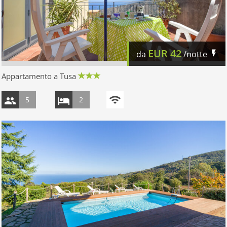
EUR
42
da
/notte
Appartamento a Tusa
5
2