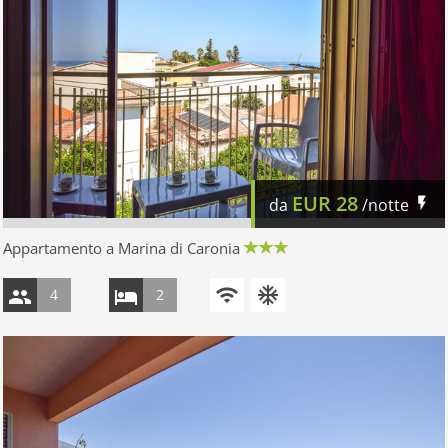
EUR
28
da
/notte
Appartamento a Marina di Caronia
4
2