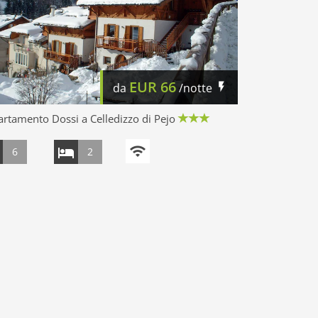
EUR
66
da
/notte
rtamento Dossi a Celledizzo di Pejo
6
2