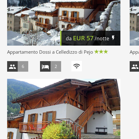
EUR
57
da
/notte
Appartamento Dossi a Celledizzo di Pejo
Appa
6
2