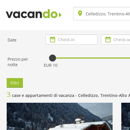
Check-
Check-
Date
in
out
Prezzo per
notte
EUR 10
Filtri
3
case e appartamenti di vacanza -
Celledizzo, Trentino-Alto 