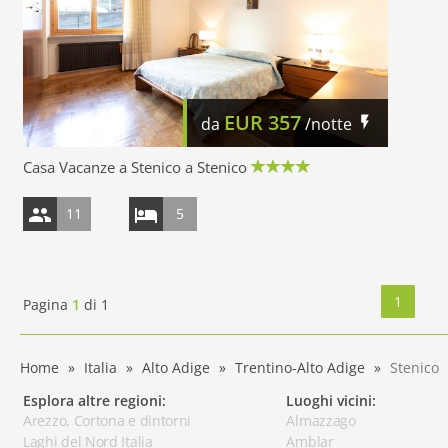
EUR
357
da
/notte
Casa Vacanze a Stenico a Stenico
11
5
1
Pagina
1
di
1
Home
Italia
Alto Adige
Trentino-Alto Adige
Stenico
Esplora altre regioni:
Luoghi vicini:
Arezzo, Cortona e dintorni
Almazzago
Laghi del Nord Italia
Amblar