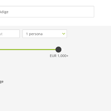
CHI SIA
Numero
di
persone
EUR 1,000+
ige