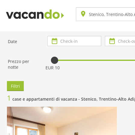
Check-
Check-
Date
in
out
Prezzo per
notte
EUR 10
Filtri
1
case e appartamenti di vacanza -
Stenico, Trentino-Alto Ad