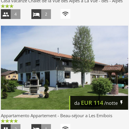
Casa vacanze Chalet de la Vue des Alpes a La Vue - des - Alpes
4
2
EUR
114
da
/notte
Appartamento Appartement - Beau-séjour a Les Emibois
2
1