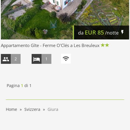
EUR
85
da
/notte
Appartamento Gîte - Ferme O'Clés a Les Breuleux
2
1
Pagina
1
di
1
Home
Svizzera
Giura