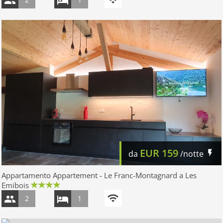
EUR
159
da
/notte
Appartamento Appartement - Le Franc-Montagnard a Les
Emibois
2
1