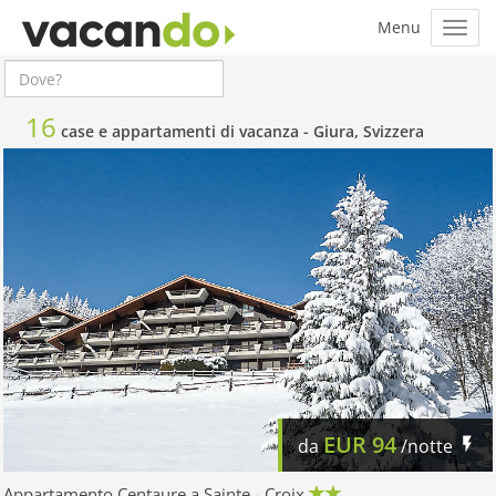
16
case e appartamenti di vacanza -
Giura, Svizzera
EUR
94
da
/notte
Appartamento Centaure a Sainte - Croix