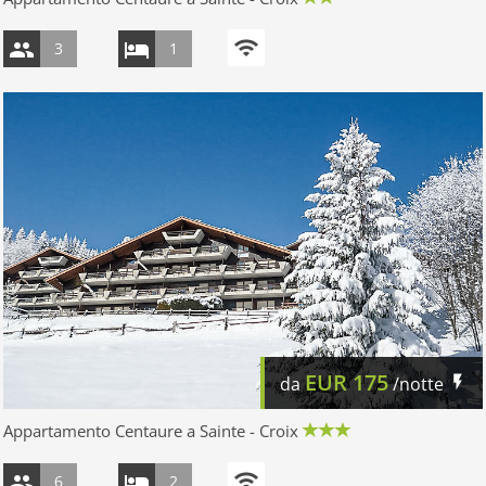
3
1
EUR
175
da
/notte
Appartamento Centaure a Sainte - Croix
6
2