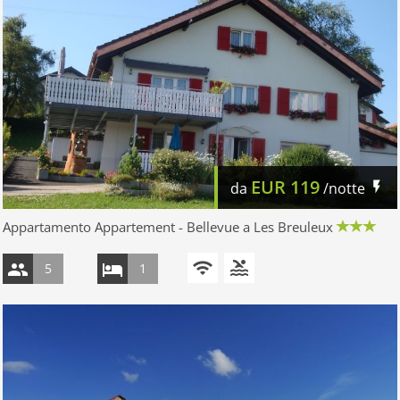
EUR
119
da
/notte
Appartamento Appartement - Bellevue a Les Breuleux
5
1