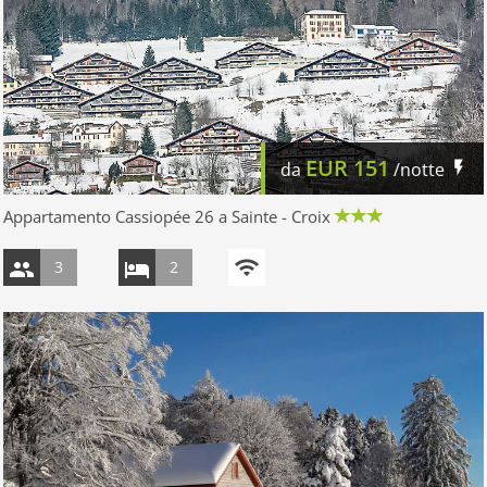
EUR
151
da
/notte
Appartamento Cassiopée 26 a Sainte - Croix
3
2