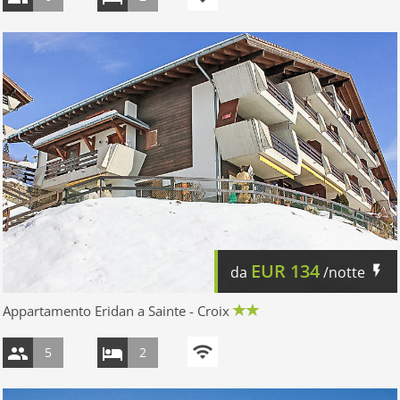
EUR
134
da
/notte
Appartamento Eridan a Sainte - Croix
5
2