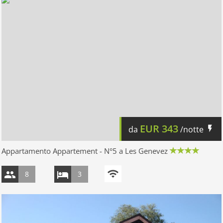
EUR
343
da
/notte
Appartamento Appartement - N°5 a Les Genevez
8
3