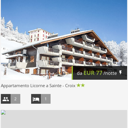
EUR
77
da
/notte
Appartamento Licorne a Sainte - Croix
2
1