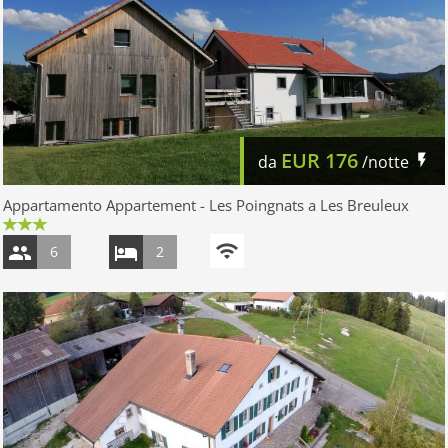
EUR
176
da
/notte
Appartamento Appartement - Les Poingnats a Les Breuleux
6
2