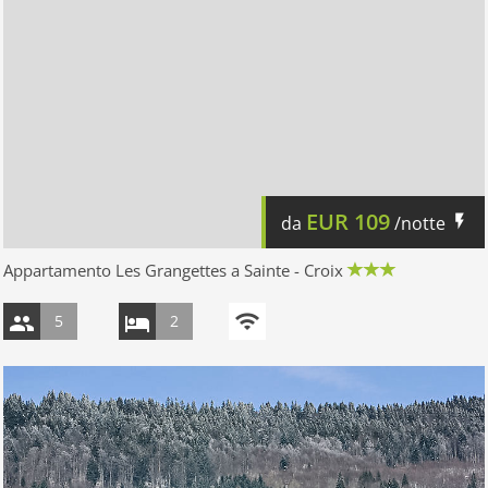
EUR
109
da
/notte
Appartamento Les Grangettes a Sainte - Croix
5
2