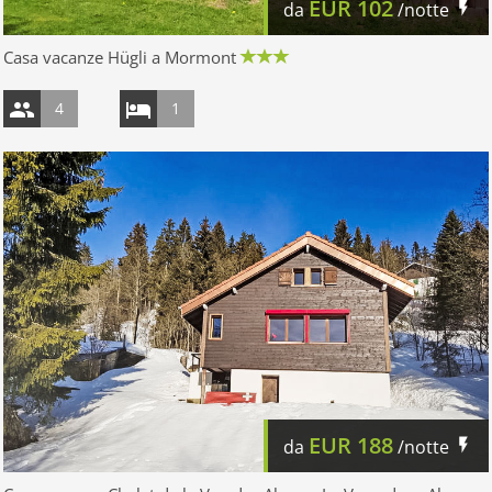
EUR
102
da
/notte
Casa vacanze Hügli a Mormont
4
1
EUR
188
da
/notte