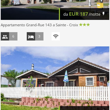
EUR
187
da
/notte
Appartamento Grand-Rue 143 a Sainte - Croix
6
3