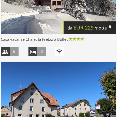
EUR
229
da
/notte
Casa vacanze Chalet la Frêtaz a Bullet
6
3