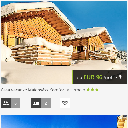
EUR
96
da
/notte
Casa vacanze Maiensäss Komfort a Urmein
6
2