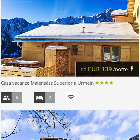
EUR
139
da
/notte
Casa vacanze Maiensäss Superior a Urmein
6
2