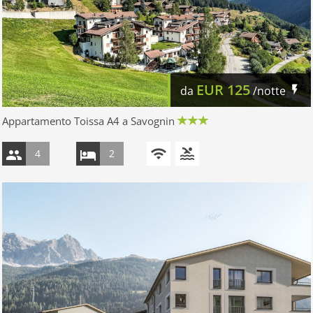
EUR
125
da
/notte
Appartamento Toissa A4 a Savognin
4
2