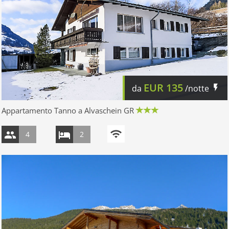
EUR
135
da
/notte
Appartamento Tanno a Alvaschein GR
4
2