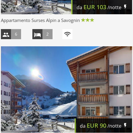
EUR
103
da
/notte
Appartamento Surses Alpin a Savognin
6
2
EUR
90
da
/notte