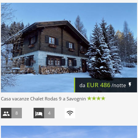
EUR
486
da
/notte
Casa vacanze Chalet Rodas 9 a Savognin
8
4