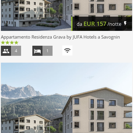
EUR
157
da
/notte
Appartamento Residenza Grava by JUFA Hotels a Savognin
4
1