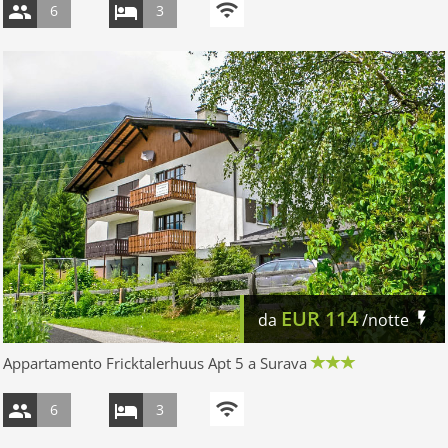
6
3
EUR
114
da
/notte
Appartamento Fricktalerhuus Apt 5 a Surava
6
3