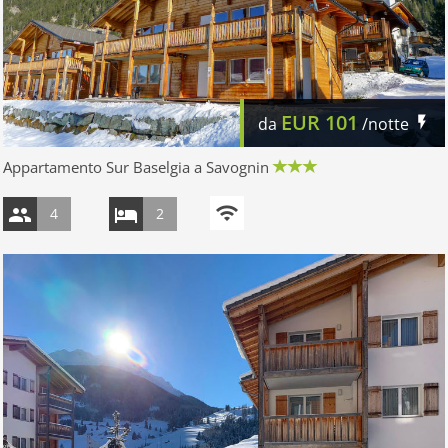
EUR
101
da
/notte
Appartamento Sur Baselgia a Savognin
4
2