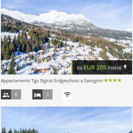
EUR
205
da
/notte
Appartamento Tga Stgirat Erdgeschoss a Savognin
8
3