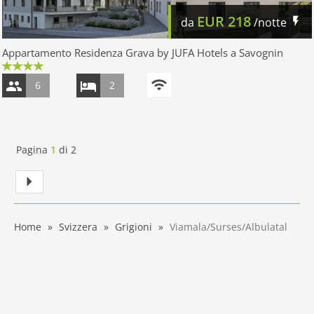
EUR
218
da
/notte
Appartamento Residenza Grava by JUFA Hotels a Savognin
6
2
Pagina
1
di
2
Home
Svizzera
Grigioni
Viamala/Surses/Albulatal