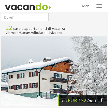
22
case e appartamenti di vacanza -
Viamala/Surses/Albulatal, Svizzera
EUR
132
da
/notte