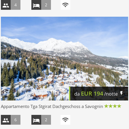
4
2
EUR
194
da
/notte
Appartamento Tga Stgirat Dachgeschoss a Savognin
6
2