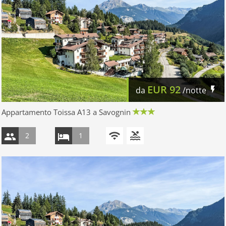
EUR
92
da
/notte
Appartamento Toissa A13 a Savognin
2
1