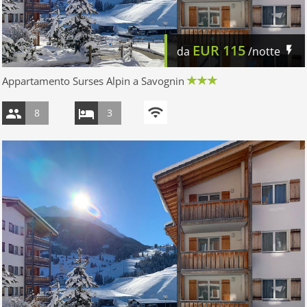
EUR
115
da
/notte
Appartamento Surses Alpin a Savognin
8
3