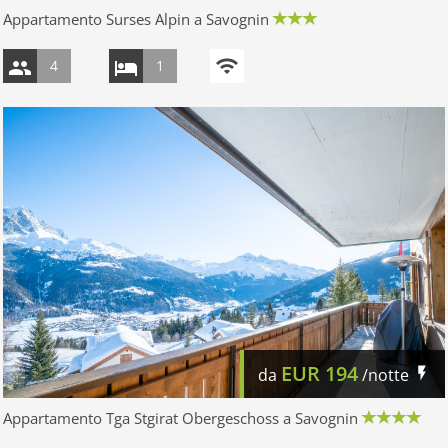
Appartamento Surses Alpin a Savognin
4
1
EUR
194
da
/notte
Appartamento Tga Stgirat Obergeschoss a Savognin