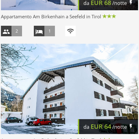
EUR
68
da
/notte
Appartamento Am Birkenhain a Seefeld in Tirol
2
1
EUR
64
da
/notte