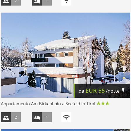
2
1
EUR
55
da
/notte
Appartamento Am Birkenhain a Seefeld in Tirol
2
1