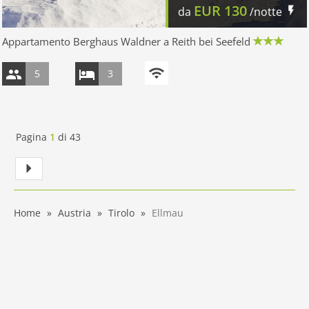
EUR
130
da
/notte
Appartamento Berghaus Waldner a Reith bei Seefeld
5
3
Pagina
1
di
43
Home
Austria
Tirolo
Ellmau