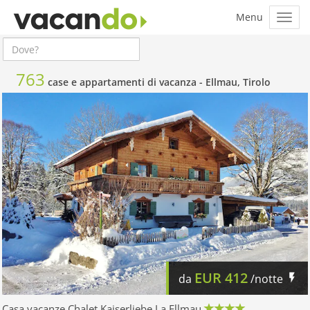
763
case e appartamenti di vacanza -
Ellmau, Tirolo
EUR
412
da
/notte
Casa vacanze Chalet Kaiserliebe I a Ellmau