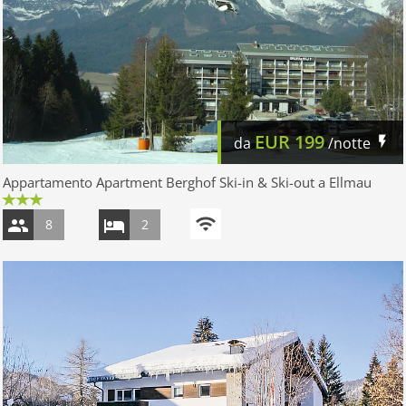
EUR
199
da
/notte
Appartamento Apartment Berghof Ski-in & Ski-out a Ellmau
8
2