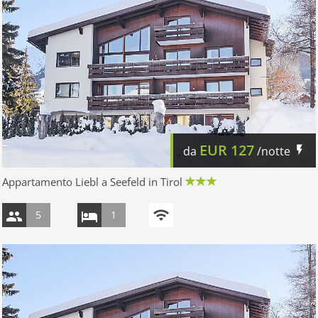
EUR
127
da
/notte
Appartamento Liebl a Seefeld in Tirol
5
1