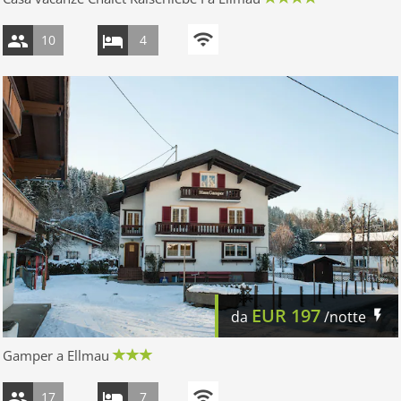
10
4
EUR
197
da
/notte
Gamper a Ellmau
17
7