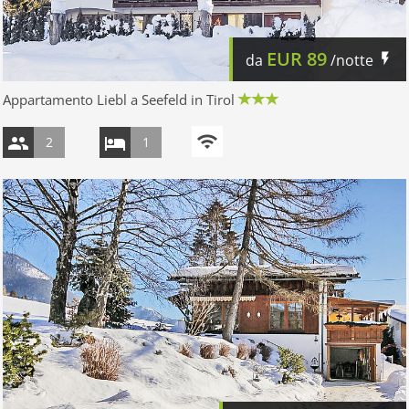
EUR
89
da
/notte
Appartamento Liebl a Seefeld in Tirol
2
1