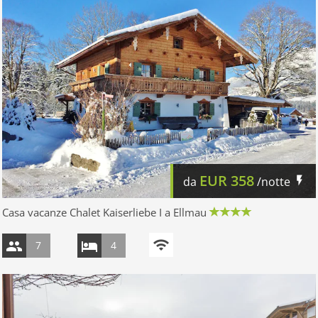
EUR
358
da
/notte
Casa vacanze Chalet Kaiserliebe I a Ellmau
7
4