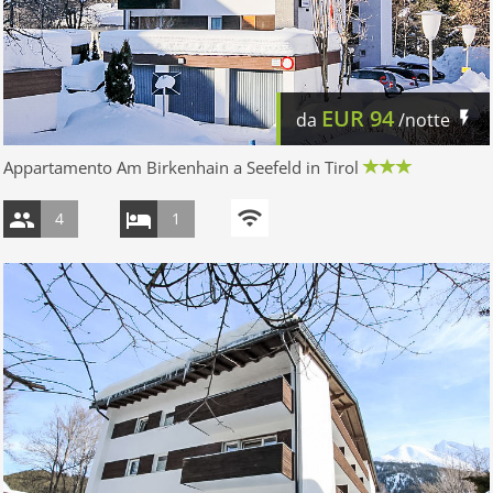
EUR
94
da
/notte
Appartamento Am Birkenhain a Seefeld in Tirol
4
1