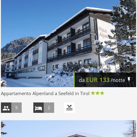
EUR
133
da
/notte
Appartamento Alpenland a Seefeld in Tirol
5
2