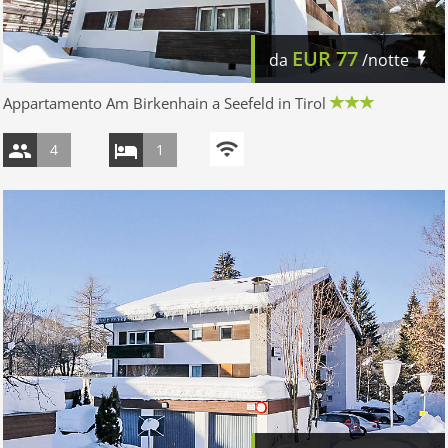
EUR
77
da
/notte
Appartamento Am Birkenhain a Seefeld in Tirol
4
1