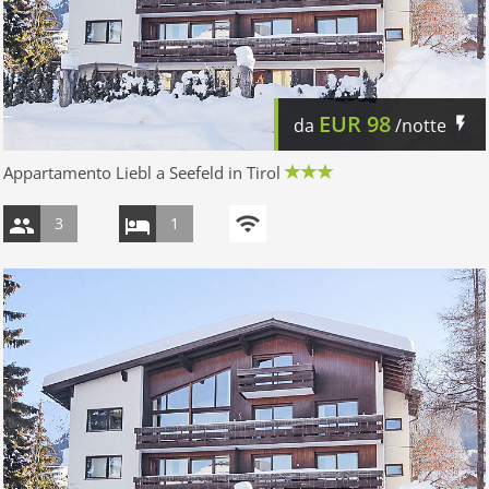
EUR
98
da
/notte
Appartamento Liebl a Seefeld in Tirol
3
1