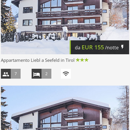
EUR
155
da
/notte
Appartamento Liebl a Seefeld in Tirol
7
2