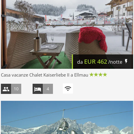
EUR
462
da
/notte
Casa vacanze Chalet Kaiserliebe II a Ellmau
10
4