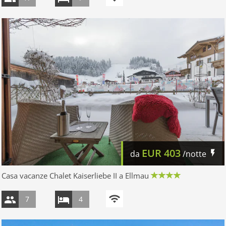
EUR
403
da
/notte
Casa vacanze Chalet Kaiserliebe II a Ellmau
7
4