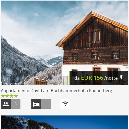
EUR
156
da
/notte
Appartamento David am Buchhammerhof a Kaunerberg
3
1