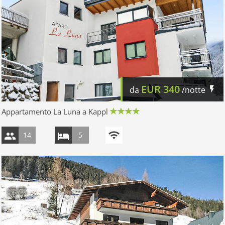
EUR
340
da
/notte
Appartamento La Luna a Kappl
14
5