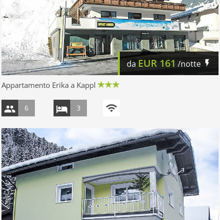
EUR
161
da
/notte
Appartamento Erika a Kappl
6
3