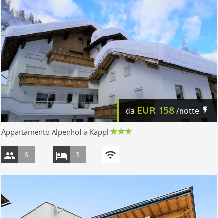
EUR
158
da
/notte
Appartamento Alpenhof a Kappl
6
3