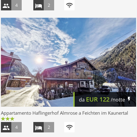
4
2
EUR
122
da
/notte
Appartamento Haflingerhof Almrose a Feichten im Kaunertal
4
2