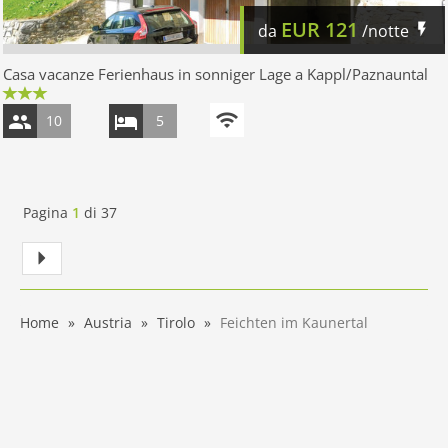
EUR
121
da
/notte
Casa vacanze Ferienhaus in sonniger Lage a Kappl/Paznauntal
10
5
Pagina
1
di
37
Home
Austria
Tirolo
Feichten im Kaunertal