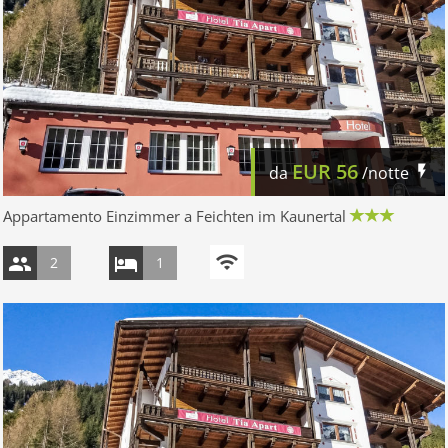
EUR
56
da
/notte
Appartamento Einzimmer a Feichten im Kaunertal
2
1