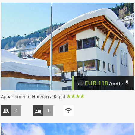
EUR
118
da
/notte
Appartamento Höferau a Kappl
4
1