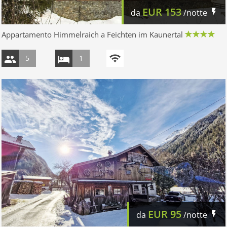
EUR
153
da
/notte
Appartamento Himmelraich a Feichten im Kaunertal
5
1
EUR
95
da
/notte