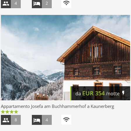
4
2
EUR
354
da
/notte
Appartamento Josefa am Buchhammerhof a Kaunerberg
8
4