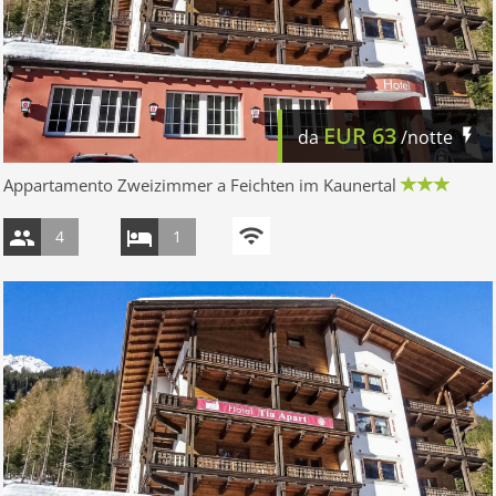
EUR
63
da
/notte
Appartamento Zweizimmer a Feichten im Kaunertal
4
1