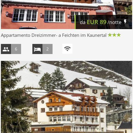
EUR
89
da
/notte
Appartamento Dreizimmer- a Feichten im Kaunertal
6
2