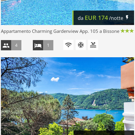
EUR
174
da
/notte
Appartamento Charming Gardenview App. 105 a Bissone
4
1