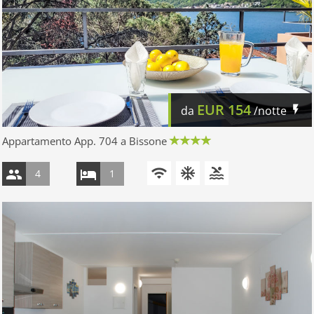
EUR
154
da
/notte
Appartamento App. 704 a Bissone
4
1