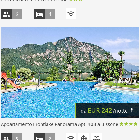
6
4
EUR
242
da
/notte
Appartamento Frontlake Panorama Apt. 408 a Bissone
5
2