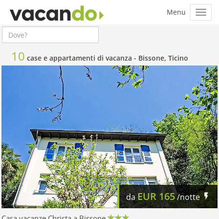
10
case e appartamenti di vacanza -
Bissone, Ticino
EUR
165
da
/notte
Casa vacanze Christa a Bissone