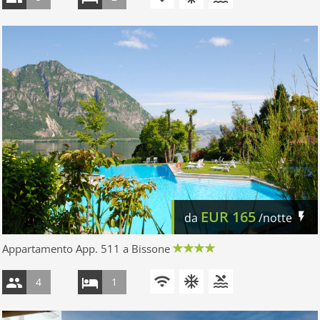
EUR
165
da
/notte
Appartamento App. 511 a Bissone
4
1