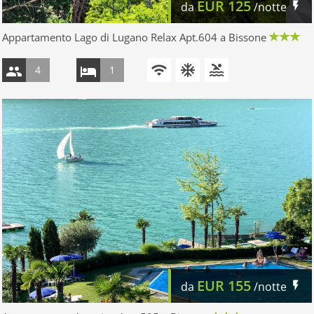
EUR
125
da
/notte
Appartamento Lago di Lugano Relax Apt.604 a Bissone
4
1
EUR
155
da
/notte