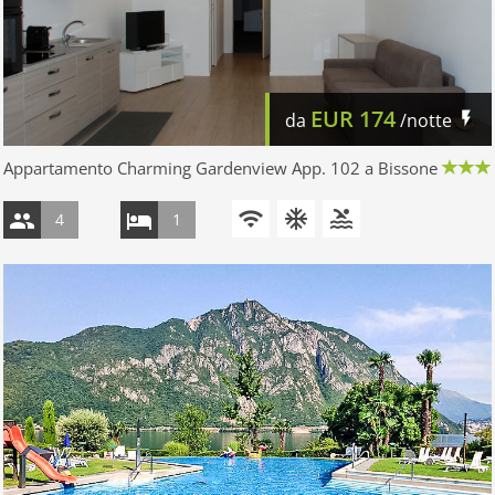
EUR
174
da
/notte
Appartamento Charming Gardenview App. 102 a Bissone
4
1