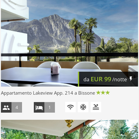
EUR
99
da
/notte
Appartamento Lakeview App. 214 a Bissone
4
1