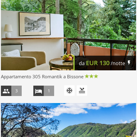
EUR
130
da
/notte
Appartamento 305 Romantik a Bissone
3
1