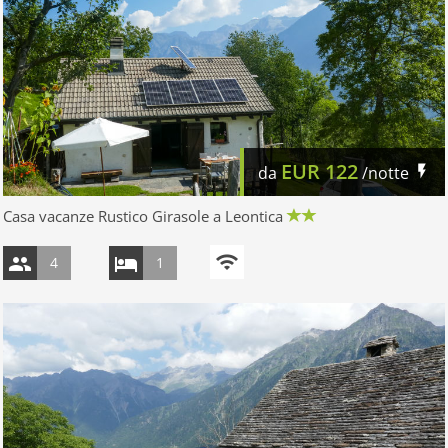
EUR
122
da
/notte
Casa vacanze Rustico Girasole a Leontica
4
1