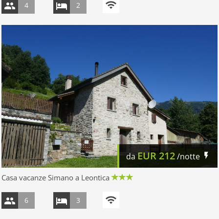
4
2
EUR
212
da
/notte
Casa vacanze Simano a Leontica
6
3