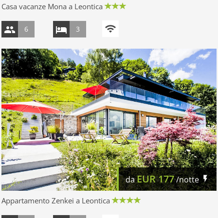
Casa vacanze Mona a Leontica
6
3
EUR
177
da
/notte
Appartamento Zenkei a Leontica