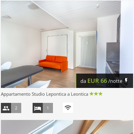
EUR
66
da
/notte
Appartamento Studio Lepontica a Leontica
2
1