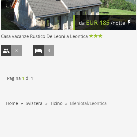
EUR
185
da
/notte
Casa vacanze Rustico De Leoni a Leontica
8
3
Pagina
1
di
1
Home
Svizzera
Ticino
Bleniotal/Leontica