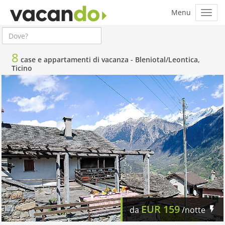
8
case e appartamenti di vacanza -
Bleniotal/Leontica,
Ticino
EUR
159
da
/notte