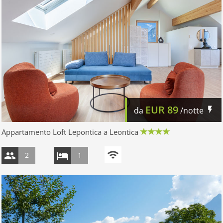
EUR
89
da
/notte
Appartamento Loft Lepontica a Leontica
2
1