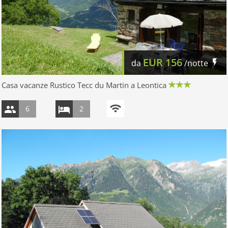
EUR
156
da
/notte
Casa vacanze Rustico Tecc du Martin a Leontica
6
2