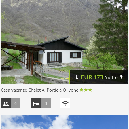
EUR
173
da
/notte
Casa vacanze Chalet Al Portic a Olivone
6
3