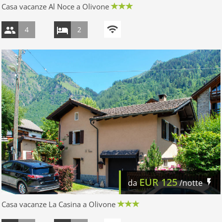
Casa vacanze Al Noce a Olivone
4
2
EUR
125
da
/notte
Casa vacanze La Casina a Olivone