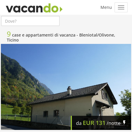
9
case e appartamenti di vacanza -
Bleniotal/Olivone,
Ticino
EUR
131
da
/notte