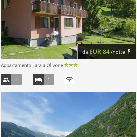
EUR
84
da
/notte
Appartamento Lara a Olivone
2
1