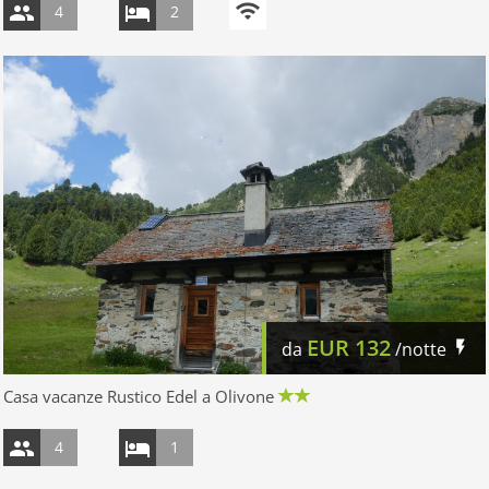
4
2
EUR
132
da
/notte
Casa vacanze Rustico Edel a Olivone
4
1