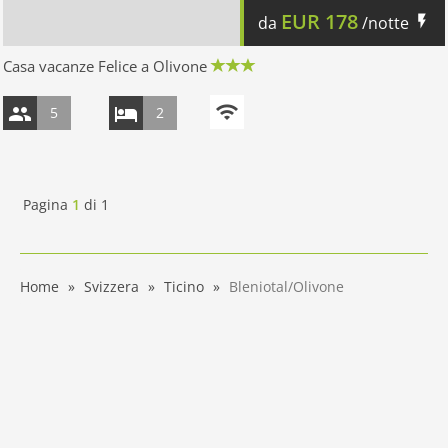
EUR
178
da
/notte
Casa vacanze Felice a Olivone
5
2
Pagina
1
di
1
Home
Svizzera
Ticino
Bleniotal/Olivone