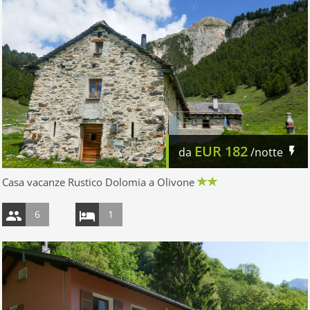
EUR
182
da
/notte
Casa vacanze Rustico Dolomia a Olivone
6
1