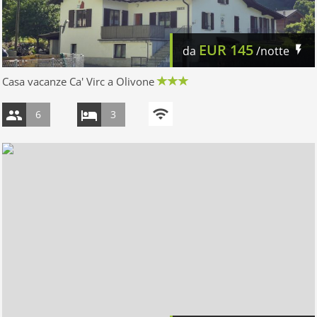
EUR
145
da
/notte
Casa vacanze Ca' Virc a Olivone
6
3