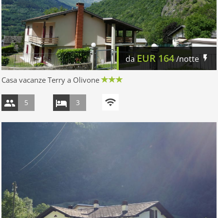
EUR
164
da
/notte
Casa vacanze Terry a Olivone
5
3