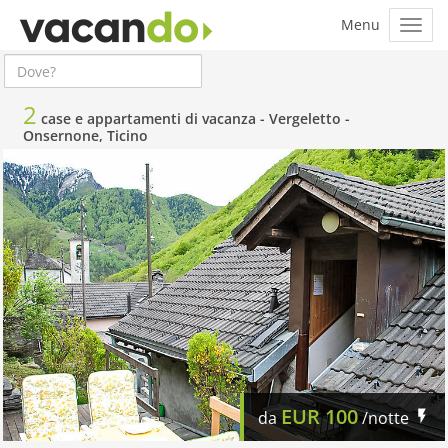
2
case e appartamenti di vacanza -
Vergeletto -
Onsernone, Ticino
EUR
100
da
/notte