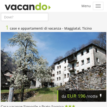
1
case e appartamenti di vacanza -
Maggiatal, Ticino
EUR
196
da
/notte
Casa vacanze Signorile a Prato Sornico