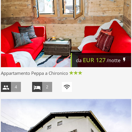
EUR
127
da
/notte
Appartamento Peppa a Chironico
4
2