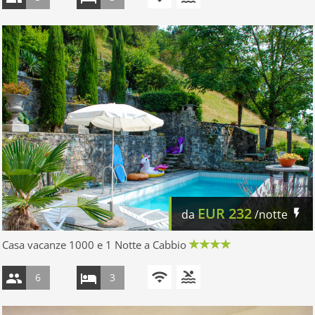
EUR
232
da
/notte
Casa vacanze 1000 e 1 Notte a Cabbio
6
3