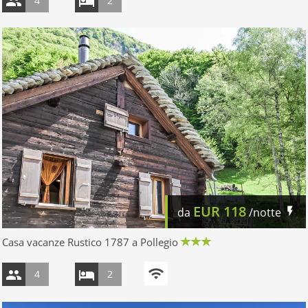
4
2
EUR
118
da
/notte
Casa vacanze Rustico 1787 a Pollegio
4
2