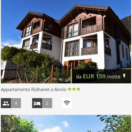
EUR
159
da
/notte
Appartamento Rüthanet a Airolo
4
2