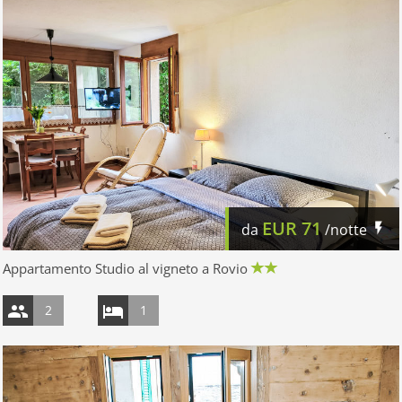
EUR
71
da
/notte
Appartamento Studio al vigneto a Rovio
2
1