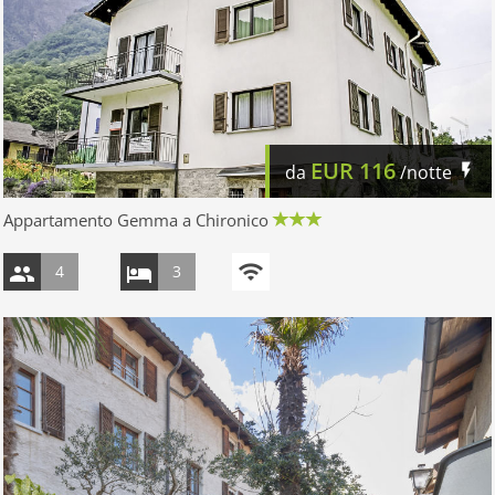
EUR
116
da
/notte
Appartamento Gemma a Chironico
4
3