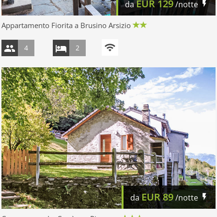
EUR
129
da
/notte
Appartamento Fiorita a Brusino Arsizio
4
2
EUR
89
da
/notte