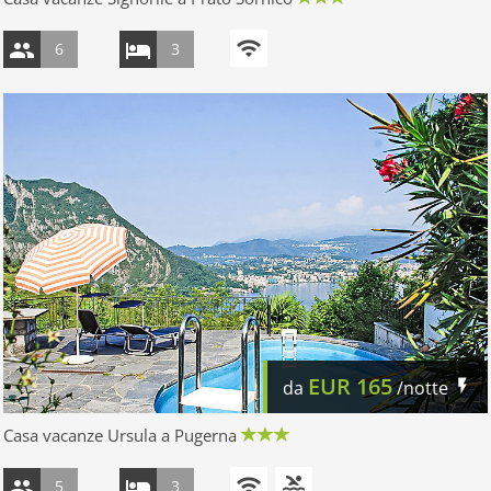
6
3
EUR
165
da
/notte
Casa vacanze Ursula a Pugerna
5
3