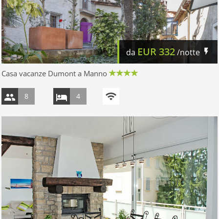
EUR
332
da
/notte
Casa vacanze Dumont a Manno
8
4