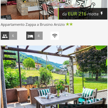
EUR
216
da
/notte
Appartamento Zappa a Brusino Arsizio
6
4