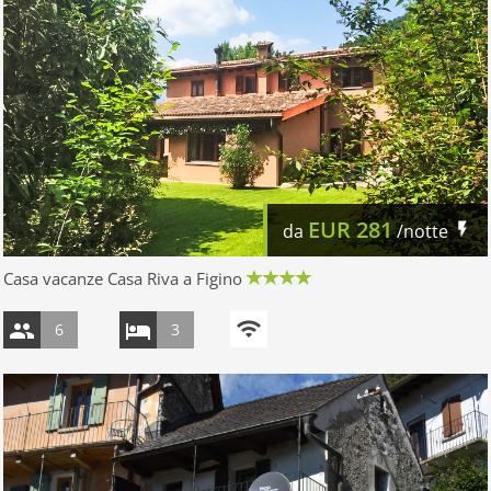
EUR
281
da
/notte
Casa vacanze Casa Riva a Figino
6
3