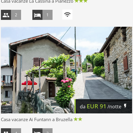
Casa vacanze La Cassìna a Pianezzo
2
1
EUR
91
da
/notte
Casa vacanze Ai Funtann a Bruzella