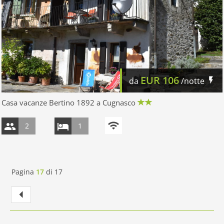
EUR
106
da
/notte
Casa vacanze Bertino 1892 a Cugnasco
2
1
Pagina
17
di
17