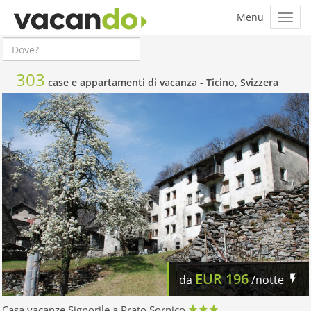
303
case e appartamenti di vacanza -
Ticino, Svizzera
EUR
196
da
/notte
Casa vacanze Signorile a Prato Sornico